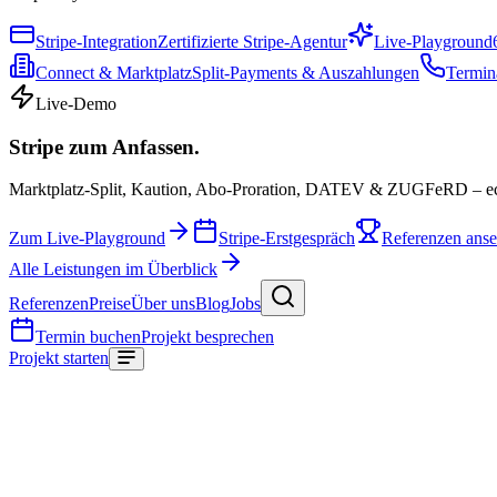
Stripe-Integration
Zertifizierte Stripe-Agentur
Live-Playground
Connect & Marktplatz
Split-Payments & Auszahlungen
Termin
Live-Demo
Stripe zum Anfassen.
Marktplatz-Split, Kaution, Abo-Proration, DATEV & ZUGFeRD – e
Zum Live-Playground
Stripe-Erstgespräch
Referenzen ans
Alle Leistungen im Überblick
Referenzen
Preise
Über uns
Blog
Jobs
Termin buchen
Projekt besprechen
Projekt starten