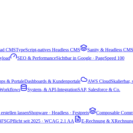
oad CMS
TypeScript-natives Headless CMS
Sanity & Headless CM
ayload
SEO & Performance
Sichtbar in Google · PageSpeed 100
ps & Portale
Dashboards & Kundenportale
AWS Cloud
Skalierbar, 
Workflows
System- & API-Integration
SAP, Salesforce & Co.
erstellen lassen
Shopware · Headless · Festpreis
Composable Comm
& BFSG
Pflicht seit 2025 · WCAG 2.1 AA
E-Rechnung & XRechnun