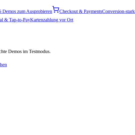
6 Demos zum Ausprobieren
Checkout & Payments
Conversion-star
al & Tap-to-Pay
Kartenzahlung vor Ort
chte Demos im Testmodus.
ehen