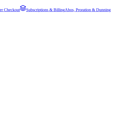
ker Checkout
Subscriptions & Billing
Abos, Proration & Dunning