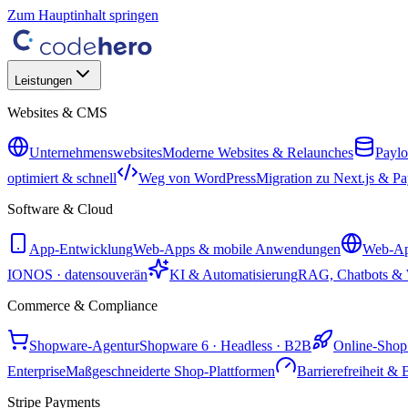
Zum Hauptinhalt springen
Leistungen
Websites & CMS
Unternehmenswebsites
Moderne Websites & Relaunches
Payl
optimiert & schnell
Weg von WordPress
Migration zu Next.js & P
Software & Cloud
App-Entwicklung
Web-Apps & mobile Anwendungen
Web-Ap
IONOS · datensouverän
KI & Automatisierung
RAG, Chatbots & 
Commerce & Compliance
Shopware-Agentur
Shopware 6 · Headless · B2B
Online-Shop 
Enterprise
Maßgeschneiderte Shop-Plattformen
Barrierefreiheit 
Stripe Payments