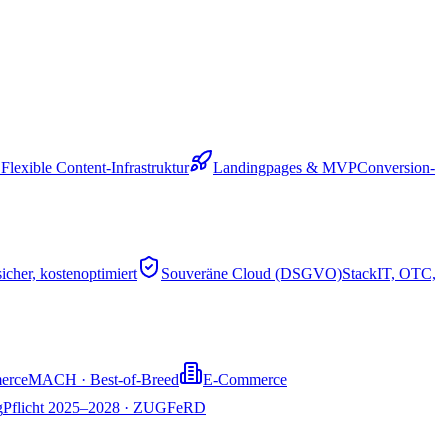
S
Flexible Content-Infrastruktur
Landingpages & MVP
Conversion-
sicher, kostenoptimiert
Souveräne Cloud (DSGVO)
StackIT, OTC,
erce
MACH · Best-of-Breed
E-Commerce
g
Pflicht 2025–2028 · ZUGFeRD