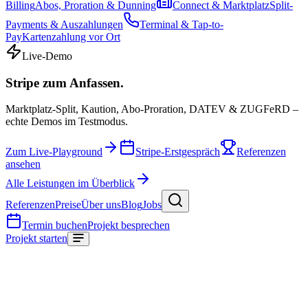
Billing
Abos, Proration & Dunning
Connect & Marktplatz
Split-
Payments & Auszahlungen
Terminal & Tap-to-
Pay
Kartenzahlung vor Ort
Live-Demo
Stripe zum Anfassen.
Marktplatz-Split, Kaution, Abo-Proration, DATEV & ZUGFeRD –
echte Demos im Testmodus.
Zum Live-Playground
Stripe-Erstgespräch
Referenzen
ansehen
Alle Leistungen im Überblick
Referenzen
Preise
Über uns
Blog
Jobs
Termin buchen
Projekt besprechen
Projekt starten
Start
/
Datenschutz