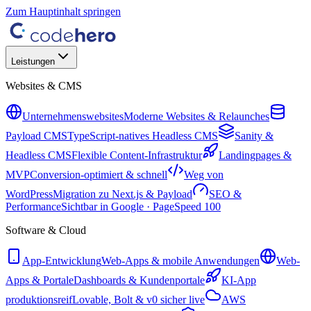
Zum Hauptinhalt springen
Leistungen
Websites & CMS
Unternehmenswebsites
Moderne Websites & Relaunches
Payload CMS
TypeScript-natives Headless CMS
Sanity &
Headless CMS
Flexible Content-Infrastruktur
Landingpages &
MVP
Conversion-optimiert & schnell
Weg von
WordPress
Migration zu Next.js & Payload
SEO &
Performance
Sichtbar in Google · PageSpeed 100
Software & Cloud
App-Entwicklung
Web-Apps & mobile Anwendungen
Web-
Apps & Portale
Dashboards & Kundenportale
KI-App
produktionsreif
Lovable, Bolt & v0 sicher live
AWS