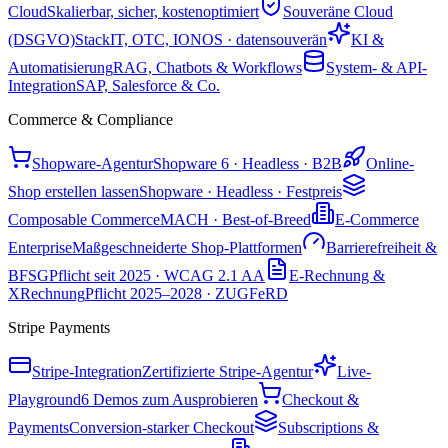
Cloud
Skalierbar, sicher, kostenoptimiert
Souveräne Cloud
(DSGVO)
StackIT, OTC, IONOS · datensouverän
KI &
Automatisierung
RAG, Chatbots & Workflows
System- & API-
Integration
SAP, Salesforce & Co.
Commerce & Compliance
Shopware-Agentur
Shopware 6 · Headless · B2B
Online-
Shop erstellen lassen
Shopware · Headless · Festpreis
Composable Commerce
MACH · Best-of-Breed
E-Commerce
Enterprise
Maßgeschneiderte Shop-Plattformen
Barrierefreiheit &
BFSG
Pflicht seit 2025 · WCAG 2.1 AA
E-Rechnung &
XRechnung
Pflicht 2025–2028 · ZUGFeRD
Stripe Payments
Stripe-Integration
Zertifizierte Stripe-Agentur
Live-
Playground
6 Demos zum Ausprobieren
Checkout &
Payments
Conversion-starker Checkout
Subscriptions &