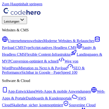
Zum Hauptinhalt springen
Leistungen
Websites & CMS
Unternehmenswebsites
Moderne Websites & Relaunches
Payload CMS
TypeScript-natives Headless CMS
Sanity &
Headless CMS
Flexible Content-Infrastruktur
Landingpages &
MVP
Conversion-optimiert & schnell
Weg von
WordPress
Migration zu Next.js & Payload
SEO &
Performance
Sichtbar in Google · PageSpeed 100
Software & Cloud
App-Entwicklung
Web-Apps & mobile Anwendungen
Web-
Apps & Portale
Dashboards & Kundenportale
AWS
Cloud
Skalierbar, sicher, kostenoptimiert
Souveräne Cloud