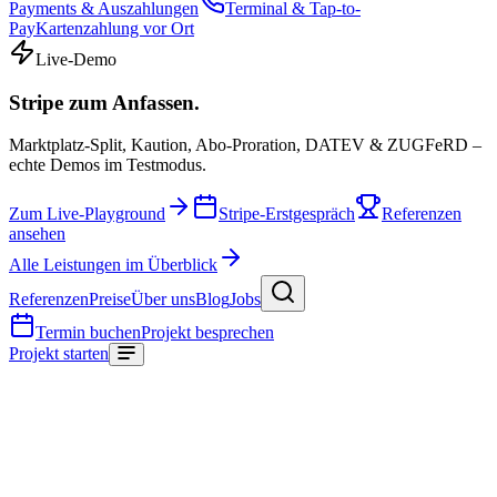
Payments & Auszahlungen
Terminal & Tap-to-
Pay
Kartenzahlung vor Ort
Live-Demo
Stripe zum Anfassen.
Marktplatz-Split, Kaution, Abo-Proration, DATEV & ZUGFeRD –
echte Demos im Testmodus.
Zum Live-Playground
Stripe-Erstgespräch
Referenzen
ansehen
Alle Leistungen im Überblick
Referenzen
Preise
Über uns
Blog
Jobs
Termin buchen
Projekt besprechen
Projekt starten
Start
/
Glossar
/
AWS CloudFormation