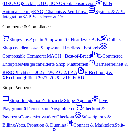
(DSGVO)
StackIT, OTC, IONOS · datensouverän
KI &
Automatisierung
RAG, Chatbots & Workflows
System- & API-
Integration
SAP, Salesforce & Co.
Commerce & Compliance
Shopware-Agentur
Shopware 6 · Headless · B2B
Online-
Shop erstellen lassen
Shopware · Headless · Festpreis
Composable Commerce
MACH · Best-of-Breed
E-Commerce
Enterprise
Maßgeschneiderte Shop-Plattformen
Barrierefreiheit &
BFSG
Pflicht seit 2025 · WCAG 2.1 AA
E-Rechnung &
XRechnung
Pflicht 2025–2028 · ZUGFeRD
Stripe Payments
Stripe-Integration
Zertifizierte Stripe-Agentur
Live-
Playground
6 Demos zum Ausprobieren
Checkout &
Payments
Conversion-starker Checkout
Subscriptions &
Billing
Abos, Proration & Dunning
Connect & Marktplatz
Split-