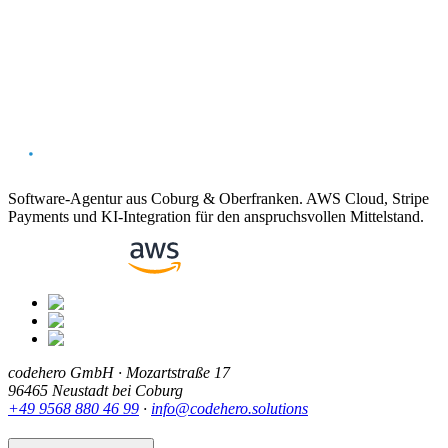
CloudFormation Beispiel-Templates
Alle Begriffe
Vorheriger
AWS CDK
Nächster
AWS IAM
Software-Agentur aus Coburg & Oberfranken. AWS Cloud, Stripe
Payments und KI-Integration für den anspruchsvollen Mittelstand.
codehero GmbH · Mozartstraße 17
96465 Neustadt bei Coburg
+49 9568 880 46 99
·
info@codehero.solutions