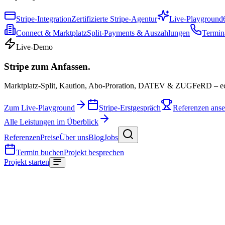
Stripe-Integration
Zertifizierte Stripe-Agentur
Live-Playground
Connect & Marktplatz
Split-Payments & Auszahlungen
Termin
Live-Demo
Stripe zum Anfassen.
Marktplatz-Split, Kaution, Abo-Proration, DATEV & ZUGFeRD – e
Zum Live-Playground
Stripe-Erstgespräch
Referenzen ans
Alle Leistungen im Überblick
Referenzen
Preise
Über uns
Blog
Jobs
Termin buchen
Projekt besprechen
Projekt starten
Start
/
Glossar
/
Amazon RDS