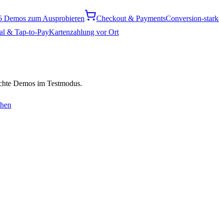
6 Demos zum Ausprobieren
Checkout & Payments
Conversion-star
al & Tap-to-Pay
Kartenzahlung vor Ort
chte Demos im Testmodus.
ehen