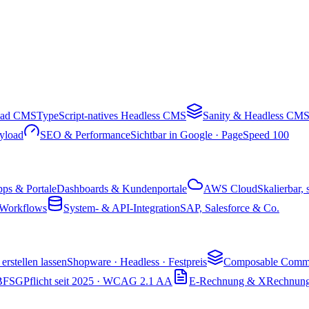
oad CMS
TypeScript-natives Headless CMS
Sanity & Headless CM
ayload
SEO & Performance
Sichtbar in Google · PageSpeed 100
ps & Portale
Dashboards & Kundenportale
AWS Cloud
Skalierbar, 
Workflows
System- & API-Integration
SAP, Salesforce & Co.
erstellen lassen
Shopware · Headless · Festpreis
Composable Comm
& BFSG
Pflicht seit 2025 · WCAG 2.1 AA
E-Rechnung & XRechnun