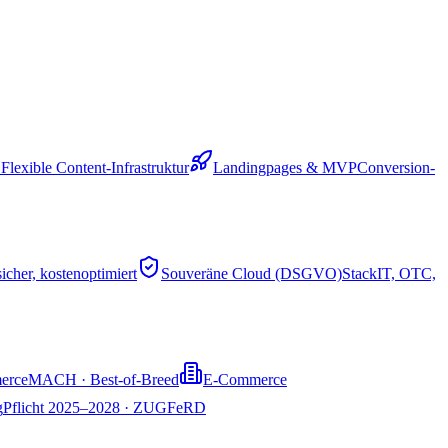
S
Flexible Content-Infrastruktur
Landingpages & MVP
Conversion-
sicher, kostenoptimiert
Souveräne Cloud (DSGVO)
StackIT, OTC,
erce
MACH · Best-of-Breed
E-Commerce
g
Pflicht 2025–2028 · ZUGFeRD