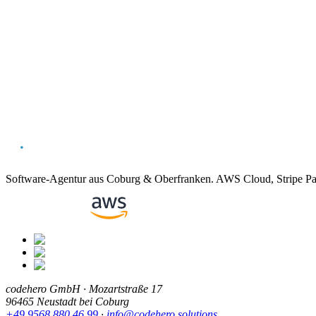
Amazon RDS Dokumentation
Amazon Aurora Dokumentation
Alle Begriffe
Vorheriger
Amazon EventBridge
Nächster
Amazon S3
Software-Agentur aus Coburg & Oberfranken. AWS Cloud, Stripe Paym
codehero GmbH · Mozartstraße 17
96465 Neustadt bei Coburg
+49 9568 880 46 99
·
info@codehero.solutions