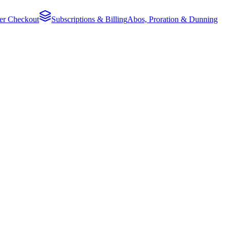
ker Checkout
Subscriptions & Billing
Abos, Proration & Dunning