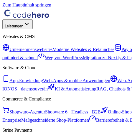
Zum Hauptinhalt springen
Leistungen
Websites & CMS
Unternehmenswebsites
Moderne Websites & Relaunches
Payl
optimiert & schnell
Weg von WordPress
Migration zu Next.js & P
Software & Cloud
App-Entwicklung
Web-Apps & mobile Anwendungen
Web-Ap
IONOS · datensouverän
KI & Automatisierung
RAG, Chatbots & 
Commerce & Compliance
Shopware-Agentur
Shopware 6 · Headless · B2B
Online-Shop 
Enterprise
Maßgeschneiderte Shop-Plattformen
Barrierefreiheit 
Stripe Payments