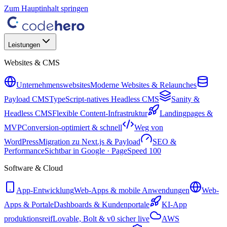
Zum Hauptinhalt springen
Leistungen
Websites & CMS
Unternehmenswebsites
Moderne Websites & Relaunches
Payload CMS
TypeScript-natives Headless CMS
Sanity &
Headless CMS
Flexible Content-Infrastruktur
Landingpages &
MVP
Conversion-optimiert & schnell
Weg von
WordPress
Migration zu Next.js & Payload
SEO &
Performance
Sichtbar in Google · PageSpeed 100
Software & Cloud
App-Entwicklung
Web-Apps & mobile Anwendungen
Web-
Apps & Portale
Dashboards & Kundenportale
KI-App
produktionsreif
Lovable, Bolt & v0 sicher live
AWS