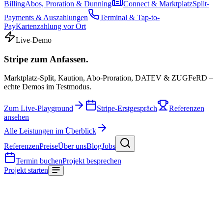
Billing
Abos, Proration & Dunning
Connect & Marktplatz
Split-
Payments & Auszahlungen
Terminal & Tap-to-
Pay
Kartenzahlung vor Ort
Live-Demo
Stripe zum Anfassen.
Marktplatz-Split, Kaution, Abo-Proration, DATEV & ZUGFeRD –
echte Demos im Testmodus.
Zum Live-Playground
Stripe-Erstgespräch
Referenzen
ansehen
Alle Leistungen im Überblick
Referenzen
Preise
Über uns
Blog
Jobs
Termin buchen
Projekt besprechen
Projekt starten
Start
/
Glossar