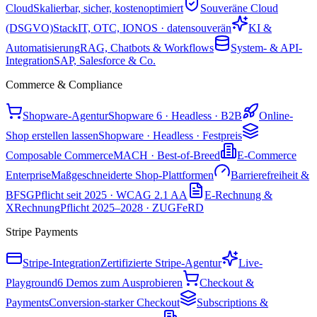
Cloud
Skalierbar, sicher, kostenoptimiert
Souveräne Cloud
(DSGVO)
StackIT, OTC, IONOS · datensouverän
KI &
Automatisierung
RAG, Chatbots & Workflows
System- & API-
Integration
SAP, Salesforce & Co.
Commerce & Compliance
Shopware-Agentur
Shopware 6 · Headless · B2B
Online-
Shop erstellen lassen
Shopware · Headless · Festpreis
Composable Commerce
MACH · Best-of-Breed
E-Commerce
Enterprise
Maßgeschneiderte Shop-Plattformen
Barrierefreiheit &
BFSG
Pflicht seit 2025 · WCAG 2.1 AA
E-Rechnung &
XRechnung
Pflicht 2025–2028 · ZUGFeRD
Stripe Payments
Stripe-Integration
Zertifizierte Stripe-Agentur
Live-
Playground
6 Demos zum Ausprobieren
Checkout &
Payments
Conversion-starker Checkout
Subscriptions &