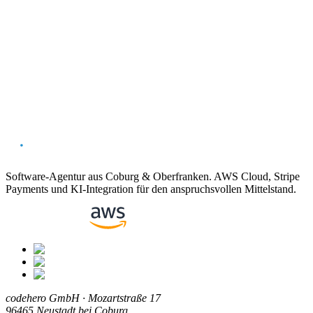
Amazon SQS Dokumentation
SQS vs SNS vs EventBridge
Alle Begriffe
Vorheriger
Amazon SNS
Nächster
Amazon VPC
Software-Agentur aus Coburg & Oberfranken. AWS Cloud, Stripe
Payments und KI-Integration für den anspruchsvollen Mittelstand.
codehero GmbH · Mozartstraße 17
96465 Neustadt bei Coburg